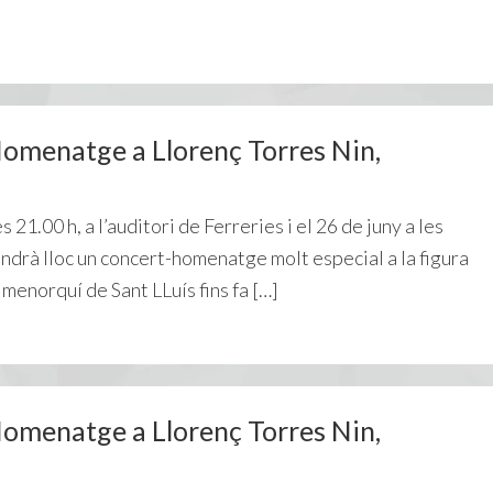
natge a Llorenç Torres Nin,
 21.00 h, a l’auditori de Ferreries i el 26 de juny a les
tindrà lloc un concert-homenatge molt especial a la figura
menorquí de Sant LLuís fins fa […]
natge a Llorenç Torres Nin,