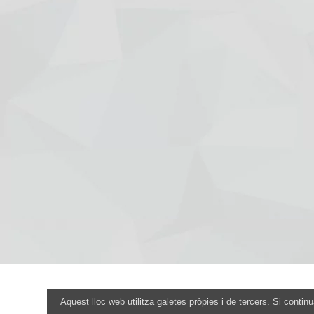
Aquest lloc web utilitza galetes pròpies i de tercers. Si conti