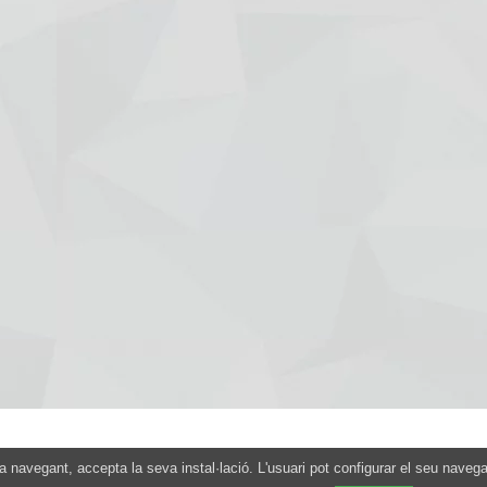
Avís legal
|
Entra
nua navegant, accepta la seva instal·lació. L'usuari pot configurar el seu naveg
Jazz Obert © 2026