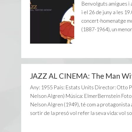
Benvolguts amigues i am
i el 26 de juny a les 19
concert-homenatge molt
(1887-1964), un menorq
JAZZ AL CINEMA: The Man Wi
Any: 1955 País: Estats Units Director: Otto
Nelson Algren) Música: ElmerBernstein Fotog
Nelson Algren (1949), té com a protagonista a
sortir de la presó vol refer la seva vida: vol so