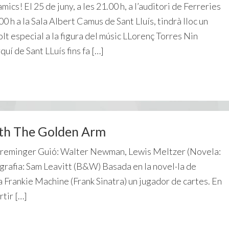
ics! El 25 de juny, a les 21.00 h, a l’auditori de Ferreries
.00 h a la Sala Albert Camus de Sant Lluís, tindrà lloc un
 especial a la figura del músic LLorenç Torres Nin
uí de Sant LLuís fins fa […]
th The Golden Arm
 Preminger Guió: Walter Newman, Lewis Meltzer (Novela:
rafia: Sam Leavitt (B&W) Basada en la novel·la de
 Frankie Machine (Frank Sinatra) un jugador de cartes. En
rtir […]