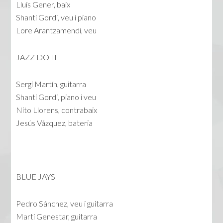
Lluís Gener, baix
Shanti Gordi, veu i piano
Lore Arantzamendi, veu
JAZZ DO IT
Sergi Martín, guitarra
Shanti Gordi, piano i veu
Nito Llorens, contrabaix
Jesús Vázquez, bateria
BLUE JAYS
Pedro Sánchez, veu i guitarra
Martí Genestar, guitarra