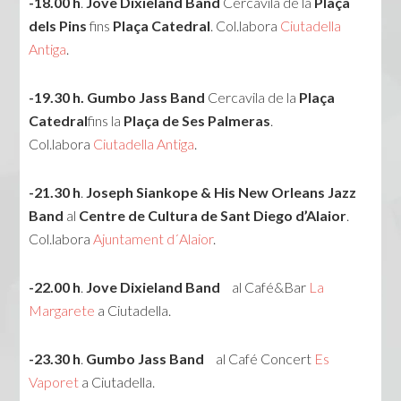
-18.00 h
.
Jove Dixieland Band
Cercavila de la
Plaça
dels Pins
fins
Plaça Catedral
. Col.labora
Ciutadella
Antiga
.
-19.30 h.
Gumbo Jass Band
Cercavila de la
Plaça
Catedral
fins la
Plaça de Ses Palmeras
.
Col.labora
Ciutadella Antiga
.
-21.30 h
.
Joseph Siankope & His New Orleans Jazz
Band
al
Centre de Cultura de Sant Diego d’Alaior
.
Col.labora
Ajuntament d´Alaior
.
-22.00 h
.
Jove Dixieland Band
al Café&Bar
La
Margarete
a Ciutadella.
-23.30 h
.
Gumbo Jass Band
al Café Concert
Es
Vaporet
a Ciutadella.