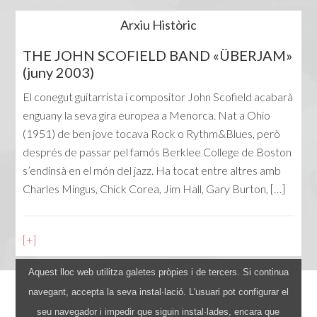
Arxiu Històric
THE JOHN SCOFIELD BAND «ÜBERJAM»
(juny 2003)
El conegut guitarrista i compositor John Scofield acabarà
enguany la seva gira europea a Menorca. Nat a Ohio
(1951) de ben jove tocava Rock o Rythm&Blues, però
després de passar pel famós Berklee College de Boston
s’endinsà en el món del jazz. Ha tocat entre altres amb
Charles Mingus, Chick Corea, Jim Hall, Gary Burton, […]
[+]
Aquest lloc web utilitza galetes pròpies i de tercers. Si continua
navegant, accepta la seva instal·lació. L'usuari pot configurar el
Avís legal
seu navegador i impedir que siguin instal·lades, encara que