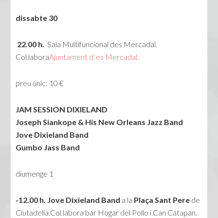
dissabte 30
22.00 h.
Sala Multifuncional des Mercadal.
Col.labora
Ajuntament d´es Mercadal
.
preu únic: 10 €
JAM SESSION DIXIELAND
Joseph Siankope & His New Orleans Jazz Band
Jove Dixieland Band
Gumbo Jass Band
diumenge 1
-12.00 h.
Jove Dixieland Band
a la
Plaça Sant Pere
de
Ciutadella.Col.labora bar Hogar del Pollo i Can Catapan.