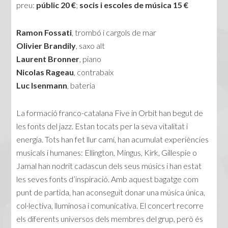
preu:
públic 20 €
;
socis i escoles de música 15 €
Ramon Fossati
, trombó i cargols de mar
Olivier Brandily
, saxo alt
Laurent Bronner
, piano
Nicolas Rageau
, contrabaix
Luc Isenmann
, bateria
La formació franco-catalana Five in Orbit han begut de
les fonts del jazz. Estan tocats per la seva vitalitat i
energia. Tots han fet llur camí, han acumulat experiències
musicals i humanes: Ellington, Mingus, Kirk, Gillespie o
Jamal han nodrit cadascun dels seus músics i han estat
les seves fonts d’inspiració. Amb aquest bagatge com
punt de partida, han aconseguit donar una música única,
col·lectiva, lluminosa i comunicativa. El concert recorre
els diferents universos dels membres del grup, però és