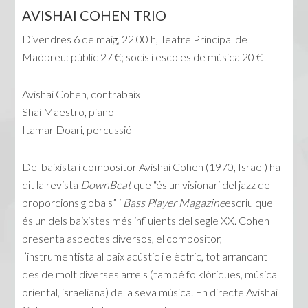
AVISHAI COHEN TRIO
Divendres 6 de maig, 22.00 h, Teatre Principal de
Maópreu: públic 27 €; socis i escoles de música 20 €
Avishai Cohen, contrabaix
Shai Maestro, piano
Itamar Doari, percussió
Del baixista i compositor Avishai Cohen (1970, Israel) ha
dit la revista
DownBeat
que “és un visionari del jazz de
proporcions globals” i
Bass Player Magazine
escriu que
és un dels baixistes més influients del segle XX. Cohen
presenta aspectes diversos, el compositor,
l’instrumentista al baix acústic i elèctric, tot arrancant
des de molt diverses arrels (també folklòriques, música
oriental, israeliana) de la seva música. En directe Avishai