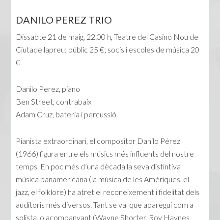
DANILO PEREZ TRIO
Dissabte 21 de maig, 22.00 h, Teatre del Casino Nou de
Ciutadellapreu: públic 25 €; socis i escoles de música 20
€
Danilo Perez, piano
Ben Street, contrabaix
Adam Cruz, bateria i percussió
Pianista extraordinari, el compositor Danilo Pérez
(1966) figura entre els músics més influents del nostre
temps. En poc més d’una dècada la seva distintiva
música panamericana (la música de les Amèriques, el
jazz, el folklore) ha atret el reconeixement i fidelitat dels
auditoris més diversos. Tant se val que aparegui com a
solista, o acompanyant (Wayne Shorter, Roy Haynes,