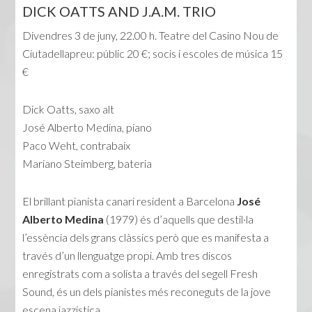
DICK OATTS AND J.A.M. TRIO
Divendres 3 de juny, 22.00 h. Teatre del Casino Nou de
Ciutadellapreu: públic 20 €; socis i escoles de música 15
€
Dick Oatts, saxo alt
José Alberto Medina, piano
Paco Weht, contrabaix
Mariano Steimberg, bateria
El brillant pianista canari resident a Barcelona
José
Alberto Medina
(1979) és d’aquells que destil·la
l’essència dels grans clàssics però que es manifesta a
través d’un llenguatge propi. Amb tres discos
enregistrats com a solista a través del segell Fresh
Sound, és un dels pianistes més reconeguts de la jove
escena jazzística.