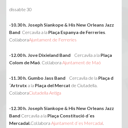
dissabte 30
-10.30 h.
Joseph Siankope & His New Orleans Jazz
Band
Cercavila a la
Plaça Espanya
de Ferreries
.
Col.labora
Ajuntament de Ferreries
-12.00 h.
Jove Dixieland Band
Cercavila a la
Plaça
Colom de Maó
. Col.labora
Ajuntament de Maó
-11.30 h.
Gumbo Jass Band
Cercavila de la
Plaça d
´Artrutx
a la
Plaça del Mercat
de Ciutadella.
Col.labora
Ciutadella Antiga
-12.30 h.
Joseph Siankope & His New Orleans Jazz
Band
Cercavila a la
Plaça Constitució d´es
Mercadal.
Col.labora
Ajuntament d´es Mercadal
.