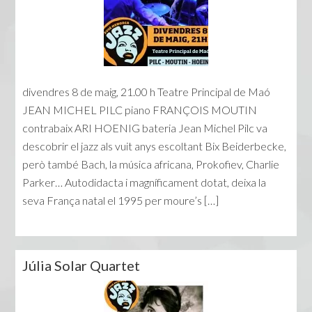
divendres 8 de maig, 21.00 h Teatre Principal de Maó
JEAN MICHEL PILC piano FRANÇOIS MOUTIN
contrabaix ARI HOENIG bateria Jean Michel Pilc va
descobrir el jazz als vuit anys escoltant Bix Beiderbecke,
però també Bach, la música africana, Prokofiev, Charlie
Parker… Autodidacta i magníficament dotat, deixa la
seva França natal el 1995 per moure’s […]
Júlia Solar Quartet