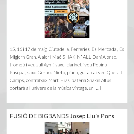
15, 16 i 17 de maig, Ciutadella, Ferreries, Es Mercadal, Es
Migjorn Gran, Alaior i Maó SHAKIN’ ALL Dani Alonso,
trombó i veu Juli Aymí, saxo, clarinet i veu Pepino
Pasqual, saxo Gerard Nieto, piano, guitarra i veu Queralt
Camps, contrabaix Martí Elias, bateria Shakin All us
portarà a l’univers de la música vintage, un […]
FUSIÓ DE BIGBANDS Josep Lluís Pons