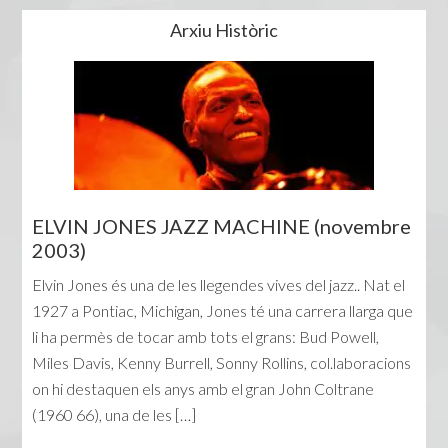
Arxiu Històric
ELVIN JONES JAZZ MACHINE (novembre
2003)
Elvin Jones és una de les llegendes vives del jazz.. Nat el
1927 a Pontiac, Michigan, Jones té una carrera llarga que
li ha permès de tocar amb tots el grans: Bud Powell,
Miles Davis, Kenny Burrell, Sonny Rollins, col.laboracions
on hi destaquen els anys amb el gran John Coltrane
(1960 66), una de les […]