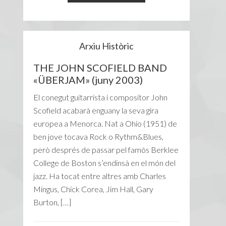
Arxiu Històric
THE JOHN SCOFIELD BAND
«ÜBERJAM» (juny 2003)
El conegut guitarrista i compositor John
Scofield acabarà enguany la seva gira
europea a Menorca. Nat a Ohio (1951) de
ben jove tocava Rock o Rythm&Blues,
però després de passar pel famós Berklee
College de Boston s’endinsà en el món del
jazz. Ha tocat entre altres amb Charles
Mingus, Chick Corea, Jim Hall, Gary
Burton, […]