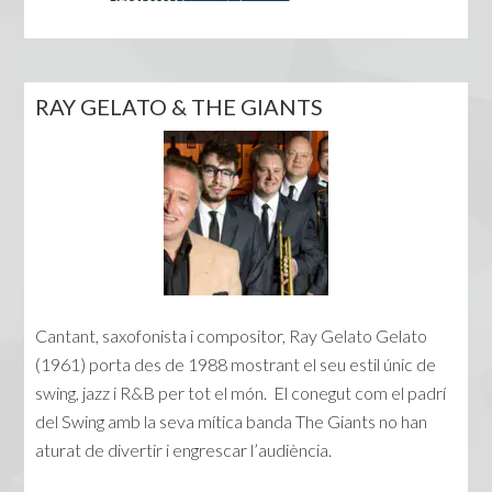
RAY GELATO & THE GIANTS
Cantant, saxofonista i compositor, Ray Gelato Gelato
(1961) porta des de 1988 mostrant el seu estil únic de
swing, jazz i R&B per tot el món. El conegut com el padrí
del Swing amb la seva mítica banda The Giants no han
aturat de divertir i engrescar l’audiència.