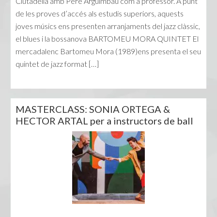
Ciutadella amb Pere Arguimbau com a professor. A punt
de les proves d’accés als estudis superiors, aquests
joves músics ens presenten arranjaments del jazz clàssic,
el blues i la bossanova BARTOMEU MORA QUINTET El
mercadalenc Bartomeu Mora (1989)ens presenta el seu
quintet de jazz format […]
MASTERCLASS: SONIA ORTEGA &
HECTOR ARTAL per a instructors de ball