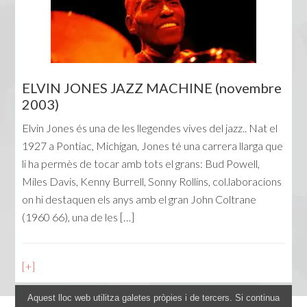
ELVIN JONES JAZZ MACHINE (novembre
2003)
Elvin Jones és una de les llegendes vives del jazz.. Nat el
1927 a Pontiac, Michigan, Jones té una carrera llarga que
li ha permès de tocar amb tots el grans: Bud Powell,
Miles Davis, Kenny Burrell, Sonny Rollins, col.laboracions
on hi destaquen els anys amb el gran John Coltrane
(1960 66), una de les […]
[+]
Aquest lloc web utilitza galetes pròpies i de tercers. Si continua