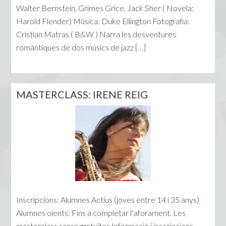
Walter Bernstein, Grimes Grice, Jack Sher ( Novela:
Harold Flender) Música: Duke Ellington Fotografia:
Cristian Matras ( B&W ) Narra les desventures
romàntiques de dos músics de jazz […]
MASTERCLASS: IRENE REIG
Inscripcions: Alumnes Actius (joves entre 14 i 35 anys)
Alumnes oients: Fins a completar l’aforament. Les
masterclass seran gratuïtes Informació i inscripcions