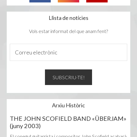
Llista de notícies
Vols estar informat del que anam fent?
Arxiu Històric
THE JOHN SCOFIELD BAND «ÜBERJAM»
(juny 2003)
El conegut guitarrista i compositor John Scofield acabarà