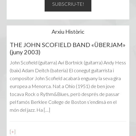
Arxiu Històric
THE JOHN SCOFIELD BAND «ÜBERJAM»
(juny 2003)
John Scofield (guitarra) Avi Bortnick (guitarra) Andy Hess
(baix) Adam Deitch (bateria) El conegut guitarrista i
compositor John Scofield acabarà enguany la seva gira
europea a Menorca. Nat a Ohio (1951) de ben jove
tocava Rock o Rythm&Blues, però després de passar
pel famós Berklee College de Boston s’endinsà en el
món del jazz. Ha […]
[+]