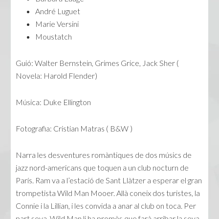
André Luguet
Marie Versini
Moustatch
Guió: Walter Bernstein, Grimes Grice, Jack Sher (
Novela: Harold Flender)
Música: Duke Ellington
Fotografia: Cristian Matras ( B&W )
Narra les desventures romàntiques de dos músics de
jazz nord-americans que toquen a un club nocturn de
París. Ram va a l’estació de Sant Llàtzer a esperar el gran
trompetista Wild Man Mooer. Allà coneix dos turistes, la
Connie i la Lillian, i les convida a anar al club on toca. Per
part seva, Wild Man li ha promès que farà arribar la seva