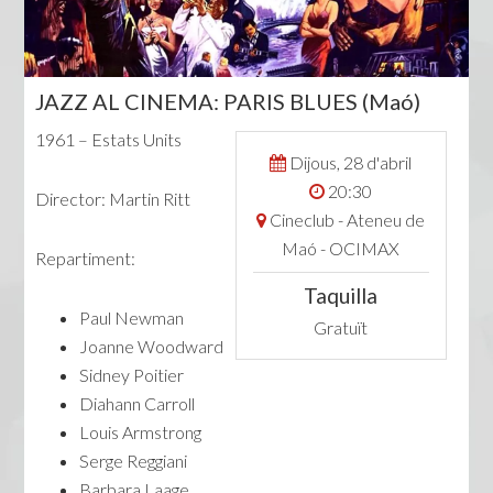
JAZZ AL CINEMA: PARIS BLUES (Maó)
1961 – Estats Units
Dijous, 28 d'abril
20:30
Director: Martin Ritt
Cineclub - Ateneu de
Maó - OCIMAX
Repartiment:
Taquilla
Paul Newman
Gratuït
Joanne Woodward
Sidney Poitier
Diahann Carroll
Louis Armstrong
Serge Reggiani
Barbara Laage