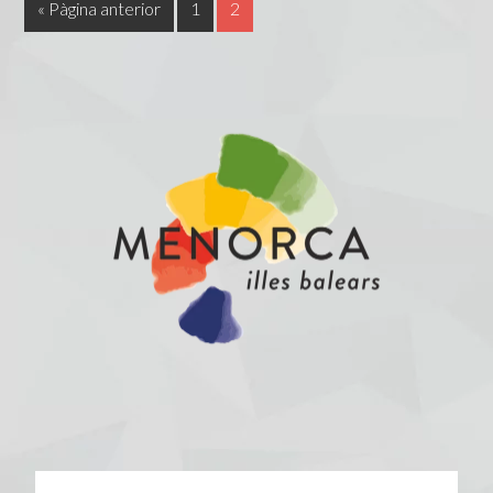
« Pàgina anterior
1
2