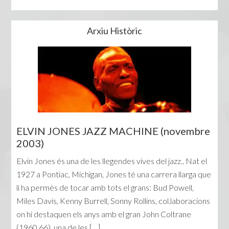
Arxiu Històric
ELVIN JONES JAZZ MACHINE (novembre
2003)
Elvin Jones és una de les llegendes vives del jazz.. Nat el
1927 a Pontiac, Michigan, Jones té una carrera llarga que
li ha permès de tocar amb tots el grans: Bud Powell,
Miles Davis, Kenny Burrell, Sonny Rollins, col.laboracions
on hi destaquen els anys amb el gran John Coltrane
(1960 66), una de les […]