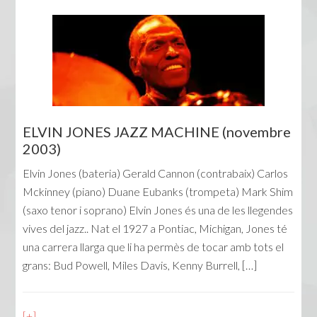
ELVIN JONES JAZZ MACHINE (novembre
2003)
Elvin Jones (bateria) Gerald Cannon (contrabaix) Carlos
Mckinney (piano) Duane Eubanks (trompeta) Mark Shim
(saxo tenor i soprano) Elvin Jones és una de les llegendes
vives del jazz.. Nat el 1927 a Pontiac, Michigan, Jones té
una carrera llarga que li ha permès de tocar amb tots el
grans: Bud Powell, Miles Davis, Kenny Burrell, […]
[+]