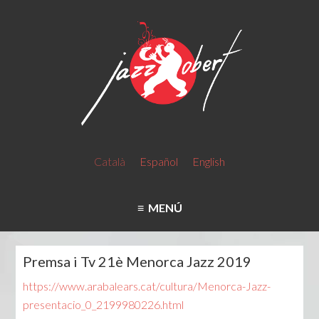
Català
Español
English
MENÚ
Premsa i Tv 21è Menorca Jazz 2019
https://www.arabalears.cat/cultura/Menorca-Jazz-
presentacio_0_2199980226.html