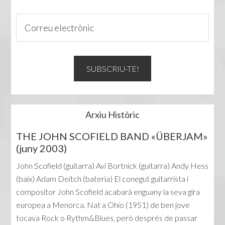
Arxiu Històric
THE JOHN SCOFIELD BAND «ÜBERJAM»
(juny 2003)
John Scofield (guitarra) Avi Bortnick (guitarra) Andy Hess
(baix) Adam Deitch (bateria) El conegut guitarrista i
compositor John Scofield acabarà enguany la seva gira
europea a Menorca. Nat a Ohio (1951) de ben jove
tocava Rock o Rythm&Blues, però després de passar