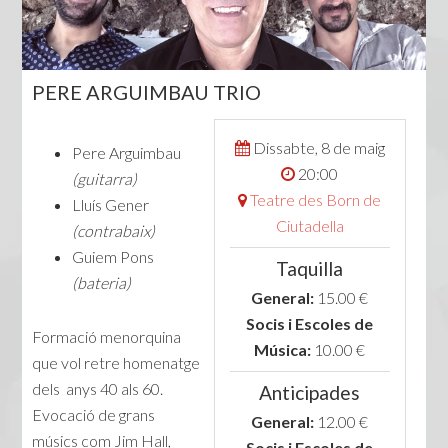
PERE ARGUIMBAU TRIO
Dissabte, 8 de maig
Pere Arguimbau
20:00
(guitarra)
Teatre des Born de
Lluís Gener
Ciutadella
(contrabaix)
Guiem Pons
Taquilla
(bateria)
General:
15.00 €
Socis i Escoles de
Formació menorquina
Música:
10.00 €
que vol retre homenatge
dels anys 40 als 60.
Anticipades
Evocació de grans
General:
12.00 €
músics com Jim Hall,
Socis i Escoles de