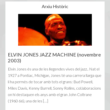
Arxiu Històric
ELVIN JONES JAZZ MACHINE (novembre
2003)
Elvin Jones és una de les llegendes vives del jazz.. Nat el
1927 a Pontiac, Michigan, Jones té una carrera llarga que
li ha permès de tocar amb tots el grans: Bud Powell,
Miles Davis, Kenny Burrell, Sonny Rollins, col.laboracions
on hi destaquen els anys amb el gran John Coltrane
(1960 66), una de les […]