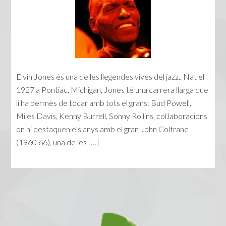
Elvin Jones és una de les llegendes vives del jazz.. Nat el
1927 a Pontiac, Michigan, Jones té una carrera llarga que
li ha permès de tocar amb tots el grans: Bud Powell,
Miles Davis, Kenny Burrell, Sonny Rollins, col.laboracions
on hi destaquen els anys amb el gran John Coltrane
(1960 66), una de les […]