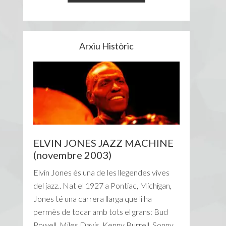
Arxiu Històric
ELVIN JONES JAZZ MACHINE
(novembre 2003)
Elvin Jones és una de les llegendes vives
del jazz.. Nat el 1927 a Pontiac, Michigan,
Jones té una carrera llarga que li ha
permès de tocar amb tots el grans: Bud
Powell, Miles Davis, Kenny Burrell, Sonny