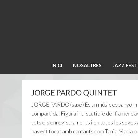
INICI
NOSALTRES
JAZZ FEST
JORGE PARDO QUINTET
JORGE PARDO (saxo) És un músic espanyol mol
compartida. Figura indiscutible del flamenc 
tots els enregistraments i en totes les seves 
havent tocat amb cantants com Tania Maria o 