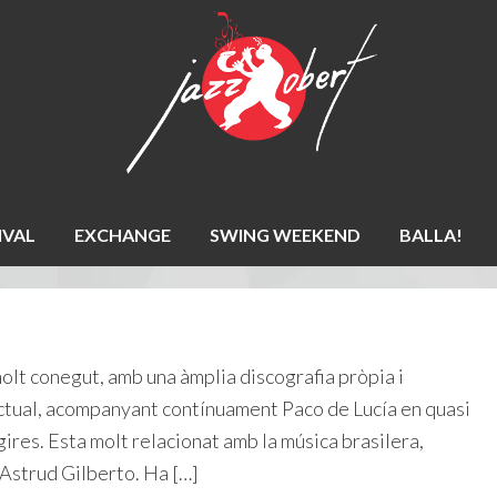
IVAL
EXCHANGE
SWING WEEKEND
BALLA!
t conegut, amb una àmplia discografia pròpia i
actual, acompanyant contínuament Paco de Lucía en quasi
gires. Esta molt relacionat amb la música brasilera,
Astrud Gilberto. Ha […]