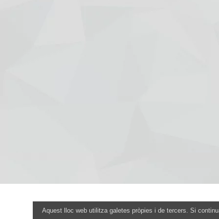
Aquest lloc web utilitza galetes pròpies i de tercers. Si conti