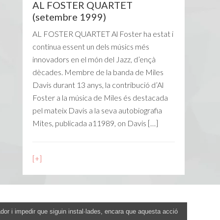
AL FOSTER QUARTET
(setembre 1999)
AL FOSTER QUARTET Al Foster ha estat i
continua essent un dels músics més
innovadors en el món del Jazz, d’ençà
dècades. Membre de la banda de Miles
Davis durant 13 anys, la contribució d’Al
Foster a la música de Miles és destacada
pel mateix Davis a la seva autobiografia
Mites, publicada a11989, on Davis […]
[+]
ador i impedir que siguin instal·lades, encara que aquesta acció