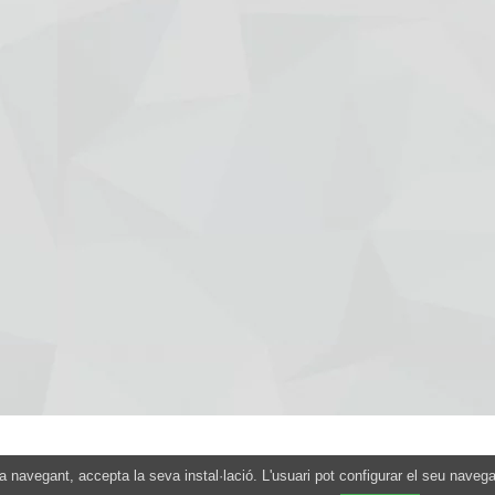
Avís legal
|
Entra
nua navegant, accepta la seva instal·lació. L'usuari pot configurar el seu naveg
Jazz Obert © 2026