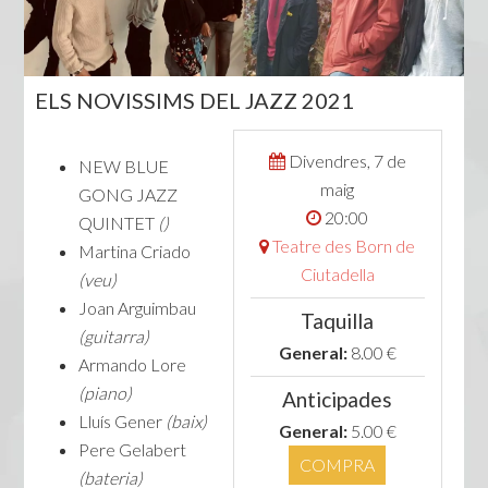
ELS NOVISSIMS DEL JAZZ 2021
Divendres, 7 de
NEW BLUE
maig
GONG JAZZ
20:00
QUINTET
()
Teatre des Born de
Martina Criado
Ciutadella
(veu)
Joan Arguimbau
Taquilla
(guitarra)
General:
8.00 €
Armando Lore
(piano)
Anticipades
Lluís Gener
(baix)
General:
5.00 €
Pere Gelabert
COMPRA
(bateria)