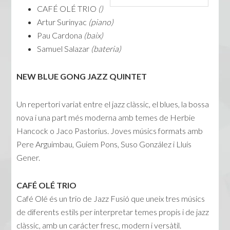
CAFÉ OLÉ TRIO
()
Artur Surinyac
(piano)
Pau Cardona
(baix)
Samuel Salazar
(bateria)
NEW BLUE GONG JAZZ QUINTET
Un repertori variat entre el jazz clàssic, el blues, la bossa
nova i una part més moderna amb temes de Herbie
Hancock o Jaco Pastorius. Joves músics formats amb
Pere Arguimbau, Guiem Pons, Suso González i Lluís
Gener.
CAFÉ OLÉ TRIO
Café Olé és un trio de Jazz Fusió que uneix tres músics
de diferents estils per interpretar temes propis i de jazz
clàssic, amb un carácter fresc, modern i versàtil.