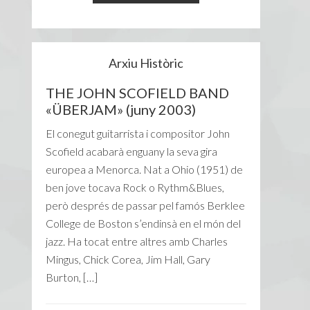
Arxiu Històric
THE JOHN SCOFIELD BAND
«ÜBERJAM» (juny 2003)
El conegut guitarrista i compositor John
Scofield acabarà enguany la seva gira
europea a Menorca. Nat a Ohio (1951) de
ben jove tocava Rock o Rythm&Blues,
però després de passar pel famós Berklee
College de Boston s’endinsà en el món del
jazz. Ha tocat entre altres amb Charles
Mingus, Chick Corea, Jim Hall, Gary
Burton, […]