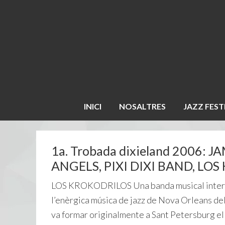
INICI
NOSALTRES
JAZZ FEST
1a. Trobada dixieland 2006:
ANGELS, PIXI DIXI BAND, LO
LOS KROKODRILOS Una banda musical interna
l’enèrgica música de jazz de Nova Orleans dels
va formar originalmente a Sant Petersburg el 