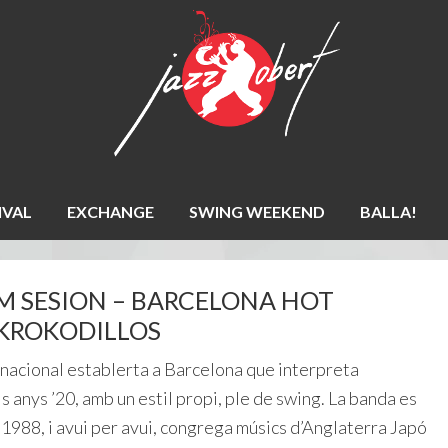
IVAL
EXCHANGE
SWING WEEKEND
BALLA!
 JAM SESION – BARCELONA HOT
S KROKODILLOS
cional establerta a Barcelona que interpreta
 anys ’20, amb un estil propi, ple de swing. La banda es
1988, i avui per avui, congrega músics d’Anglaterra Japó