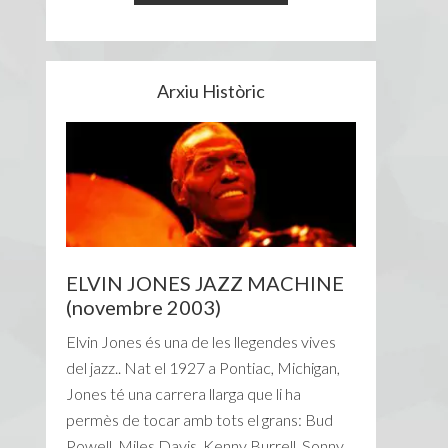
Arxiu Històric
ELVIN JONES JAZZ MACHINE
(novembre 2003)
Elvin Jones és una de les llegendes vives
del jazz.. Nat el 1927 a Pontiac, Michigan,
Jones té una carrera llarga que li ha
permès de tocar amb tots el grans: Bud
Powell, Miles Davis, Kenny Burrell, Sonny