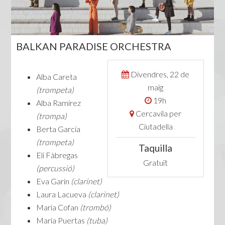
BALKAN PARADISE ORCHESTRA
Divendres, 22 de
Alba Careta
maig
(trompeta)
19h
Alba Ramírez
Cercavila per
(trompa)
Ciutadella
Berta Garcia
(trompeta)
Taquilla
Eli Fàbregas
Gratuït
(percussió)
Eva Garin
(clarinet)
Laura Lacueva
(clarinet)
Maria Cofan
(trombó)
Maria Puertas
(tuba)