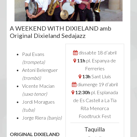
A WEEKEND WITH DIXIELAND amb
Original Dixieland Sedajazz
dissabte 18 d’abril
Paul Evans
11h
pl. Espanya de
(trompeta)
Ferreries
Antoni Belenguer
13h
Sant Lluís
(trombó)
diumenge 19 d’abril
Vicente Macian
12:30h
pl. Esplanada
(saxo tenor)
de Es Castell a La Tía
Jordi Moragues
Rita Menorca
(tuba)
Foodtruck Fest
Jorge Riera
(banjo)
Taquilla
ORIGINAL DIXIELAND