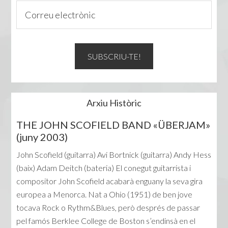
Arxiu Històric
THE JOHN SCOFIELD BAND «ÜBERJAM»
(juny 2003)
John Scofield (guitarra) Avi Bortnick (guitarra) Andy Hess
(baix) Adam Deitch (bateria) El conegut guitarrista i
compositor John Scofield acabarà enguany la seva gira
europea a Menorca. Nat a Ohio (1951) de ben jove
tocava Rock o Rythm&Blues, però després de passar
pel famós Berklee College de Boston s’endinsà en el