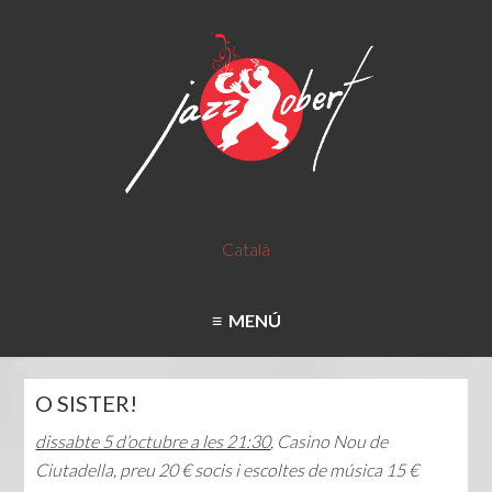
Català
MENÚ
O SISTER!
dissabte 5 d’octubre a les 21:30
, Casino Nou de
Ciutadella, preu 20 € socis i escoltes de música 15 €