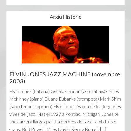
Arxiu Històric
ELVIN JONES JAZZ MACHINE (novembre
2003)
Elvin Jones (bateria) Gerald Cannon (contrabaix) Carlos
Mckinney (piano) Duane Eubanks (trompeta) Mark Shim
(saxo tenor i soprano) Elvin Jones és una de les llegendes
vives del jazz.. Nat el 1927 a Pontiac, Michigan, Jones té
una carrera llarga que li ha permès de tocar amb tots el
grans: Bud Powell, Miles Davis, Kenny Burrell, […]