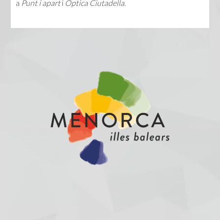
a
Punt i apart
i
Òptica Ciutadella
.