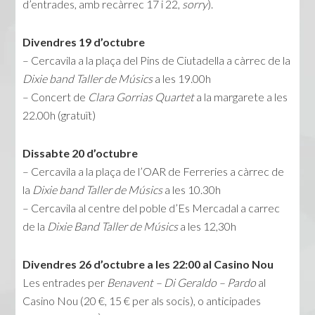
d’entrades, amb recàrrec 17 i 22,
sorry
).
Divendres 19 d’octubre
– Cercavila a la plaça del Pins de Ciutadella a càrrec de la
Dixie band Taller de Músics
a les 19.00h
– Concert de
Clara Gorrias Quartet
a la margarete a les
22.00h (gratuït)
Dissabte 20 d’octubre
– Cercavila a la plaça de l’OAR de Ferreries a càrrec de
la
Dixie band Taller de Músics
a les 10.30h
– Cercavila al centre del poble d’Es Mercadal a carrec
de la
Dixie Band Taller de Músics
a les 12,30h
Divendres 26 d’octubre a les 22:00 al Casino Nou
Les entrades per
Benavent – Di Geraldo – Pardo
al
Casino Nou (20 €, 15 € per als socis), o anticipades