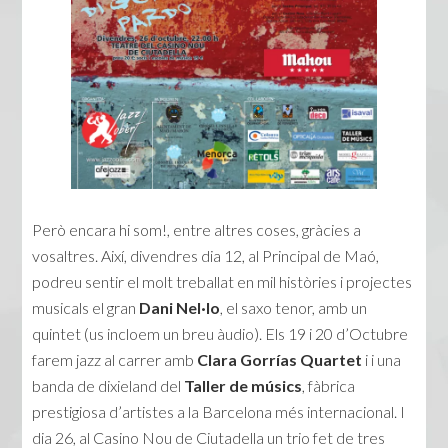
Però encara hi som!, entre altres coses, gràcies a
vosaltres. Així, divendres dia 12, al Principal de Maó,
podreu sentir el molt treballat en mil històries i projectes
musicals el gran
Dani Nel·lo
, el saxo tenor, amb un
quintet (us incloem un breu àudio). Els 19 i 20 d’Octubre
farem jazz al carrer amb
Clara Gorrías Quartet
i i una
banda de dixieland del
Taller de músics
, fàbrica
prestigiosa d’artistes a la Barcelona més internacional. I
dia 26, al Casino Nou de Ciutadella un trio fet de tres