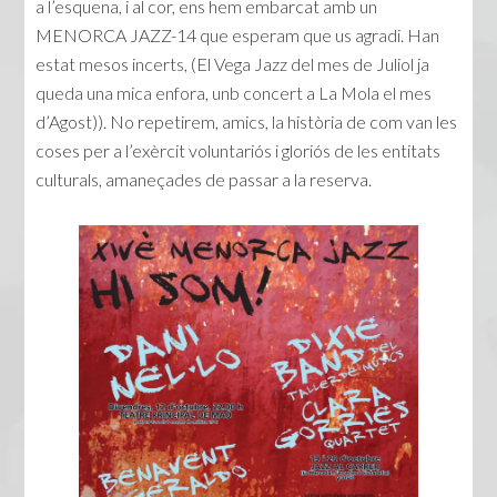
a l’esquena, i al cor, ens hem embarcat amb un
MENORCA JAZZ-14 que esperam que us agradi. Han
estat mesos incerts, (El Vega Jazz del mes de Juliol ja
queda una mica enfora, unb concert a La Mola el mes
d’Agost)). No repetirem, amics, la història de com van les
coses per a l’exèrcit voluntariós i gloriós de les entitats
culturals, amaneçades de passar a la reserva.