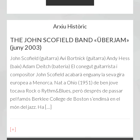
Arxiu Històric
THE JOHN SCOFIELD BAND «ÜBERJAM»
(juny 2003)
John Scofield (guitarra) Avi Bortnick (guitarra) Andy Hess
(baix) Adam Deitch (bateria) El conegut guitarrista i
compositor John Scofield acabarà enguany la seva gira
europea a Menorca. Nat a Ohio (1951) de ben jove
tocava Rock o Rythm&Blues, però després de passar
pel famós Berklee College de Boston s’endinsà en el
món del jazz. Ha […]
[+]