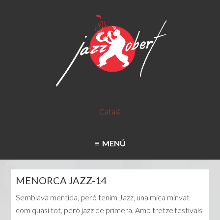
Català
MENÚ
MENORCA JAZZ-14
Semblava mentida, però tenim Jazz, una mica minvat
com quasi tot, però jazz de primera. Amb tretze festivals