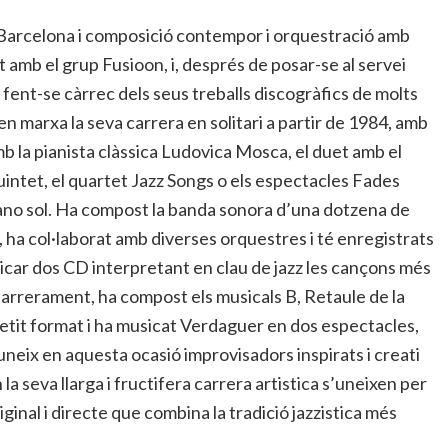
 Barcelona i composició contempor i orquestració amb
 amb el grup Fusioon, i, després de posar-se al servei
ent-se càrrec dels seus treballs discogràfics de molts
n marxa la seva carrera en solitari a partir de 1984, amb
b la pianista clàssica Ludovica Mosca, el duet amb el
Quintet, el quartet Jazz Songs o els espectacles Fades
iano sol. Ha compost la banda sonora d’una dotzena de
a, ha col·laborat amb diverses orquestres i té enregistrats
licar dos CD interpretant en clau de jazz les cançons més
rrerament, ha compost els musicals B, Retaule de la
petit format i ha musicat Verdaguer en dos espectacles,
neix en aquesta ocasió improvisadors inspirats i creati
a seva llarga i fructifera carrera artistica s’uneixen per
ginal i directe que combina la tradició jazzistica més