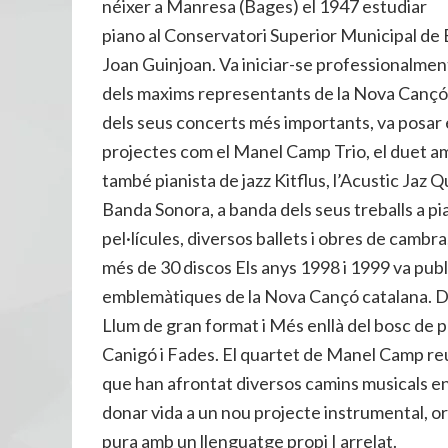
néixer a Manresa (Bages) el 1947 estudiar
piano al Conservatori Superior Municipal de
Joan Guinjoan. Va iniciar-se professionalment
dels maxims representants de la Nova Cançó f
dels seus concerts més importants, va posar e
projectes com el Manel Camp Trio, el duet am
també pianista de jazz Kitflus, l’Acustic Jaz 
Banda Sonora, a banda dels seus treballs a p
pel·lícules, diversos ballets i obres de cambr
més de 30 discos Els anys 1998 i 1999 va pub
emblemàtiques de la Nova Cançó catalana. Da
Llum de gran format i Més enllà del bosc de 
Canigó i Fades. El quartet de Manel Camp reu
que han afrontat diversos camins musicals en l
donar vida a un nou projecte instrumental, ori
pura amb un llenguatge propi I arrelat.