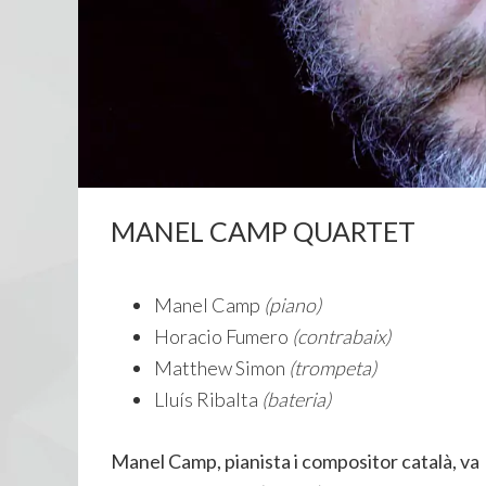
MANEL CAMP QUARTET
Manel Camp
(piano)
Horacio Fumero
(contrabaix)
Matthew Simon
(trompeta)
Lluís Ribalta
(bateria)
Manel Camp, pianista i compositor català, va