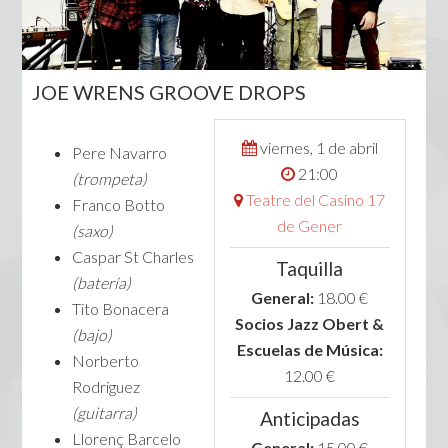
JOE WRENS GROOVE DROPS
viernes, 1 de abril
Pere Navarro
21:00
(trompeta)
Teatre del Casino 17
Franco Botto
de Gener
(saxo)
Caspar St Charles
Taquilla
(batería)
General:
18.00 €
Tito Bonacera
Socios Jazz Obert &
(bajo)
Escuelas de Música:
Norberto
12.00 €
Rodriguez
(guitarra)
Anticipadas
Llorenç Barcelo
General:
15.00 €