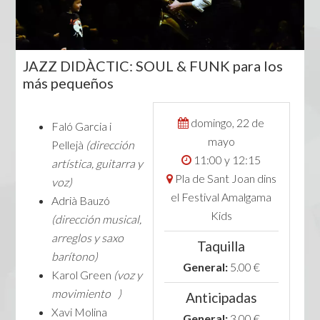
JAZZ DIDÀCTIC: SOUL & FUNK para los
más pequeños
domingo, 22 de
Faló Garcia i
mayo
Pellejà
(dirección
11:00 y 12:15
artística, guitarra y
Pla de Sant Joan dins
voz)
el Festival Amalgama
Adrià Bauzó
Kids
(dirección musical,
arreglos y saxo
Taquilla
barítono)
General:
5.00 €
Karol Green
(voz y
movimiento )
Anticipadas
Xavi Molina
General:
3.00 €