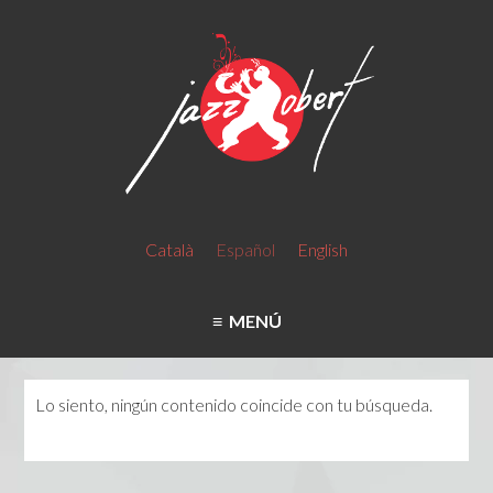
Català
Español
English
MENÚ
Lo siento, ningún contenido coincide con tu búsqueda.